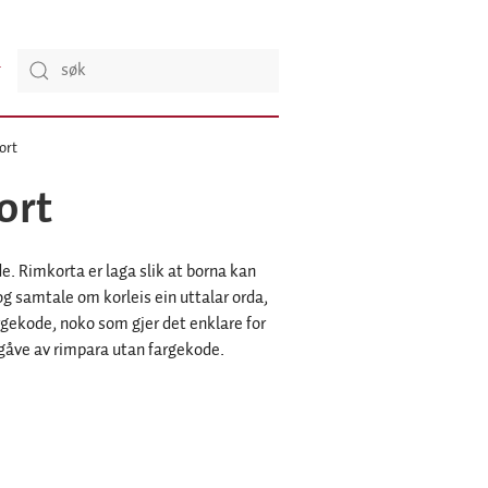
ort
ort
de. Rimkorta er laga slik at borna kan
og samtale om korleis ein uttalar orda,
fargekode, noko som gjer det enklare for
utgåve av rimpara utan fargekode.