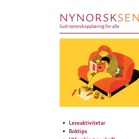
NYNORSK
SE
God nynorskopplæring for alle
Leseaktivitetar
Boktips