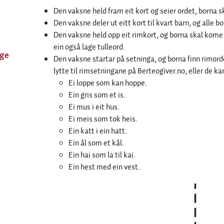
Den vaksne held fram eit kort og seier ordet, borna 
Den vaksne deler ut eitt kort til kvart barn, og alle b
Den vaksne held opp eit rimkort, og borna skal kome
ein også lage tulleord.
ge
Den vaksne startar på setninga, og borna finn rimord
lytte til rimsetningane på Berteogiver.no, eller de kan
Ei loppe som kan hoppe.
Ein gris som et is.
Ei mus i eit hus.
Ei meis som tok heis.
Ein katt i ein hatt.
Ein ål som et kål.
Ein hai som la til kai.
Ein hest med ein vest.