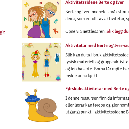
Aktivitetssidene Berte og Iver
Berte og Iver inneheld språkstimu
deira, som er fullt av aktivitetar, 
ge
Opne via nettlesaren.
Slik legg du
Aktivitetar med Berte og Iver-s
Slik kan du ta i bruk aktivitetssi
fysisk materiell og gruppeaktivitet
og leikbaserte. Borna får møte ba
mykje anna kjekt.
Førskuleaktivitetar med Berte og
I denne ressursen finn du inform
eller lærar kan førebu og gjennom
utgangspunkt i aktivitetssidene Be