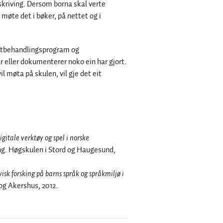
skriving. Dersom borna skal verte
 møte det i bøker, på nettet og i
letbehandlingsprogram og
r eller dokumenterer noko ein har gjort.
 møta på skulen, vil gje det eit
igitale verktøy og spel i norske
ing. Høgskulen i Stord og Haugesund,
sk forsking på barns språk og språkmiljø i
og Akershus, 2012.