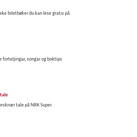
rske biletbøker du kan lese gratis på
de forteljingar, songar og boktips
tale
rsknær tale på NRK Super.