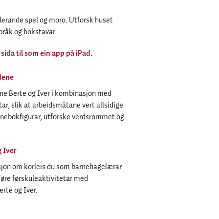
lerande spel og moro. Utforsk huset
språk og bokstavar.
 sida til som ein app på iPad.
idene
dene Berte og Iver i kombinasjon med
ar, slik at arbeidsmåtane vert allsidige
rnebokfigurar, utforske verdsrommet og
 Iver
asjon om korleis du som barnehagelærar
føre førskuleaktivitetar med
rte og Iver.