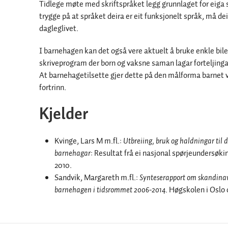
Tidlege møte med skriftspråket legg grunnlaget for eiga 
trygge på at språket deira er eit funksjonelt språk, må dei
dagleglivet.
I barnehagen kan det også vere aktuelt å bruke enkle bi
skriveprogram der born og vaksne saman lagar forteljinga
At barnehagetilsette gjer dette på den målforma barnet vil
fortrinn.
Kjelder
Kvinge, Lars M m.fl.:
Utbreiing, bruk og haldningar til d
barnehagar
: Resultat frå ei nasjonal spørjeundersøk
2010.
Sandvik, Margareth m.fl.:
Synteserapport om skandinavi
barnehagen i tidsrommet 2006-2014
. Høgskolen i Oslo 