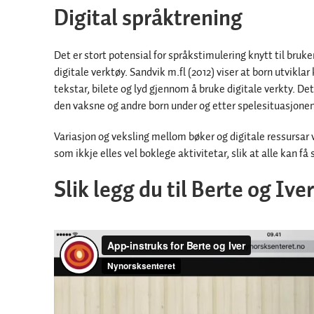
Digital språktrening
Det er stort potensial for språkstimulering knytt til bruk
digitale verktøy. Sandvik m.fl (2012) viser at born utvikl
tekstar, bilete og lyd gjennom å bruke digitale verkty. 
den vaksne og andre born under og etter spelesituasjonen
Variasjon og veksling mellom bøker og digitale ressursar vi
som ikkje elles vel boklege aktivitetar, slik at alle kan få s
Slik legg du til Berte og Iv