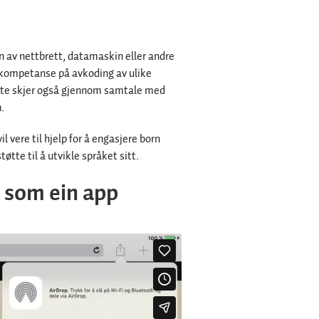
en av nettbrett, datamaskin eller andre
ar kompetanse på avkoding av ulike
Dette skjer også gjennom samtale med
.
l vere til hjelp for å engasjere born
tøtte til å utvikle språket sitt.
er som ein app