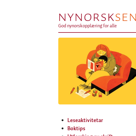
NYNORSK
SE
God nynorskopplæring for alle
Leseaktivitetar
Boktips