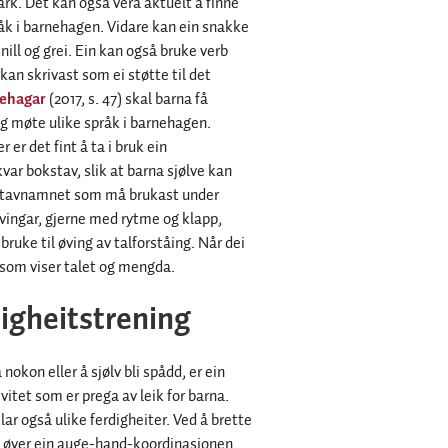
 ark. Det kan også vera aktuelt å finne
åk i barnehagen. Vidare kan ein snakke
ill og grei. Ein kan også bruke verb
kan skrivast som ei støtte til det
nehagar
(2017, s. 47) skal barna få
g møte ulike språk i barnehagen.
 er det fint å ta i bruk ein
kvar bokstav, slik at barna sjølve kan
okstavnamnet som må brukast under
øvingar, gjerne med rytme og klapp,
bruke til øving av talforståing. Når dei
r som viser talet og mengda.
igheitstrening
 nokon eller å sjølv bli spådd, er ein
ivitet som er prega av leik for barna.
lar også ulike ferdigheiter. Ved å brette
e øver ein auge-hand-koordinasjonen.