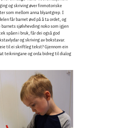
ging og skriving øver finmotoriske
iter som mellom anna blyantgrep. I
len får barnet øvd på å ta ordet, og
e barnets sjølvhevding noko som igjen
tek spåen i bruk, får dei også god
kstavlydar og skriving av bokstavar.
e til ei skriftleg tekst? Gjennom ein
g at teikningane og orda bidreg til dialog