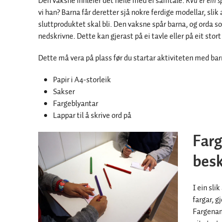
Den vaksne innleier det heile med ei samtale.
Kva er ein s
vi han? Barna får deretter sjå nokre ferdige modellar, slik a
sluttproduktet skal bli. Den vaksne spår barna, og orda s
nedskrivne. Dette kan gjerast på ei tavle eller på eit stor
Dette må vera på plass før du startar aktiviteten med bar
Papir i A4-storleik
Sakser
Fargeblyantar
Lappar til å skrive ord på
Farg
besk
I ein sli
fargar, g
Fargenam