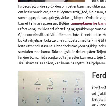
eit stort
fargeord på andre språk dersom det er barn med ulike spr
om beskrivande ord, som til dømes artig, god, hjelpsam, sn
som hoppe, danse, springe, vinke og klappe. Orda ein vel, 
barnet teiknar i spåen sin. Ifølgje
rammeplanen for bar
utforske og utvikle språkforståing og språkkompetanse o
Gjennom ein slik aktivitet får barna høve til nett dette. Her
bokstavhjelpar
, bokstavane i alfabetet med teikning til 
leite etter bokstavane. Det er bokstavlyden og ikkje b
samtalen med barna. Tala er også ein del av spåen. Telje
fengjer barna. Teljesongar og teljeregler kan vera artige å 
skal skrive tala i spåen, kan barna ha støtte i talhjelpara
Ferd
Det å spå
artig akt
Det utvik
og klipp