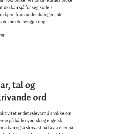
på?
Kva bruker vi han til? Korleis bruker
t dei kan sjå for seg korleis
om kjem fram under dialogen, blir
t ark som de hengjer opp.
na:
ar, tal og
rivande ord
k aktivitet er det relevant å snakke om
jerne på både nynorsk og engelsk.
na kan også skrivast på tavla eller på