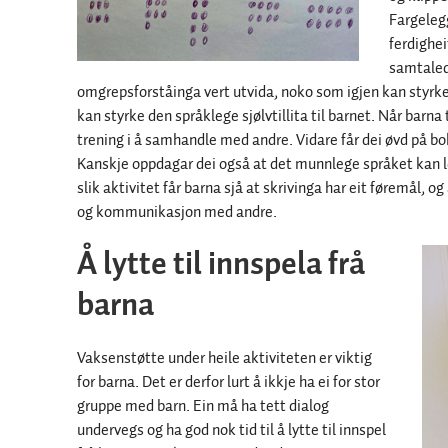
Fargeleg
ferdighe
samtalede
omgrepsforståinga vert utvida, noko som igjen kan styrk
kan styrke den språklege sjølvtillita til barnet. Når barna 
trening i å samhandle med andre. Vidare får dei øvd på bo
Kanskje oppdagar dei også at det munnlege språket kan lei
slik aktivitet får barna sjå at skrivinga har eit føremål, o
og kommunikasjon med andre.
Å lytte til innspela frå
barna
Vaksenstøtte under heile aktiviteten er viktig
for barna. Det er derfor lurt å ikkje ha ei for stor
gruppe med barn. Ein må ha tett dialog
undervegs og ha god nok tid til å lytte til innspel