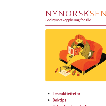
NYNORSK
SE
God nynorskopplæring for alle
Leseaktivitetar
Boktips