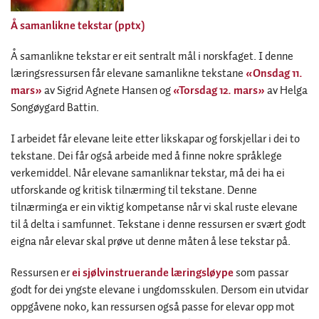
Å samanlikne tekstar (pptx)
Å samanlikne tekstar er eit sentralt mål i norskfaget. I denne
læringsressursen får elevane samanlikne tekstane
«Onsdag 11.
mars»
av Sigrid Agnete Hansen og
«Torsdag 12. mars»
av Helga
Songøygard Battin.
I arbeidet får elevane leite etter likskapar og forskjellar i dei to
tekstane. Dei får også arbeide med å finne nokre språklege
verkemiddel. Når elevane samanliknar tekstar, må dei ha ei
utforskande og kritisk tilnærming til tekstane. Denne
tilnærminga er ein viktig kompetanse når vi skal ruste elevane
til å delta i samfunnet. Tekstane i denne ressursen er svært godt
eigna når elevar skal prøve ut denne måten å lese tekstar på.
Ressursen er
ei sjølvinstruerande læringsløype
som passar
godt for dei yngste elevane i ungdomsskulen. Dersom ein utvidar
oppgåvene noko, kan ressursen også passe for elevar opp mot