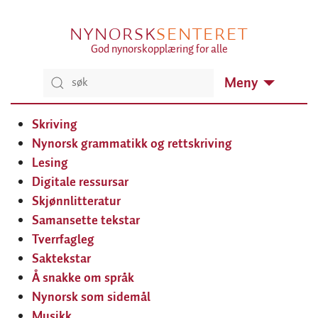
NYNORSK
SENTERET
God nynorskopplæring for alle
Meny
Skriving
Nynorsk grammatikk og rettskriving
Lesing
Digitale ressursar
Skjønnlitteratur
Samansette tekstar
Tverrfagleg
Saktekstar
Å snakke om språk
Nynorsk som sidemål
Musikk