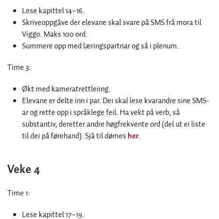
Lese kapittel 14–16.
Skriveoppgåve der elevane skal svare på SMS frå mora til
Viggo. Maks 100 ord.
Summere opp med læringspartnar og så i plenum.
Time 3:
Økt med kameratrettleiing.
Elevane er delte inn i par. Dei skal lese kvarandre sine SMS-
ar og rette opp i språklege feil. Ha vekt på verb, så
substantiv, deretter andre høgfrekvente ord (del ut ei liste
til dei på førehand). Sjå til dømes
her
.
Veke 4
Time 1:
Lese kapittel 17–19.