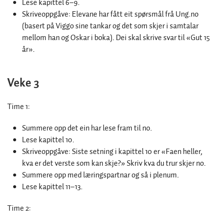
Lese kapittel 6–9.
Skriveoppgåve: Elevane har fått eit spørsmål frå Ung.no
(basert på Viggo sine tankar og det som skjer i samtalar
mellom han og Oskar i boka). Dei skal skrive svar til «Gut 15
år».
Veke 3
Time 1:
Summere opp det ein har lese fram til no.
Lese kapittel 10.
Skriveoppgåve: Siste setning i kapittel 10 er «Faen heller,
kva er det verste som kan skje?» Skriv kva du trur skjer no.
Summere opp med læringspartnar og så i plenum.
Lese kapittel 11–13.
Time 2: