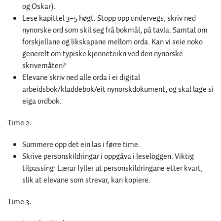
og Oskar).
Lese kapittel 3–5 høgt. Stopp opp undervegs, skriv ned
nynorske ord som skil seg frå bokmål, på tavla. Samtal om
forskjellane og likskapane mellom orda. Kan vi seie noko
generelt om typiske kjenneteikn ved den nynorske
skrivemåten?
Elevane skriv ned alle orda i ei digital
arbeidsbok/kladdebok/eit nynorskdokument, og skal lage si
eiga ordbok.
Time 2:
Summere opp det ein las i førre time.
Skrive personskildringar i oppgåva i leseloggen. Viktig
tilpassing: Lærar fyller ut personskildringane etter kvart,
slik at elevane som strevar, kan kopiere.
Time 3: