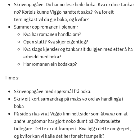
Skriveoppgåve: Du har no lese heile boka. Kva er dine tankar
no? Korleis kunne Viggo handtert saka? Kva for eit
terningkast vil du gje boka, og kvifor?
Summer opp romanen i plenum:
Kva har romanen handla om?
Open slutt? Kva skjer eigentleg?
Kva slags kjensler og tankar sit du igjen med etter å ha
arbeidd med boka?
Har romanen ein bodskap?
Time 2:
Skriveoppgåve med spørsmål frå boka:
Skriv eit kort samandrag på maks 50 ord av handlinga i
boka.
På side 21 las vi at Viggo finn nettsider som åtvarar om at
andre ungdomar har gjort noko dumt på Chatroulette
tidlegare. Dette er eit frampeik. Kva ligg i dette omgrepet,
og kvifor kan vi kalle det her for eit frampeik?