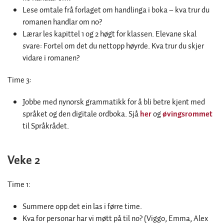
Lese omtale frå forlaget om handlinga i boka – kva trur du
romanen handlar om no?
Lærar les kapittel 1 og 2 høgt for klassen. Elevane skal
svare: Fortel om det du nettopp høyrde. Kva trur du skjer
vidare i romanen?
Time 3:
Jobbe med nynorsk grammatikk for å bli betre kjent med
språket og den digitale ordboka. Sjå
her
og
øvingsrommet
til Språkrådet.
Veke 2
Time 1:
Summere opp det ein las i førre time.
Kva for personar har vi møtt på til no? (Viggo, Emma, Alex