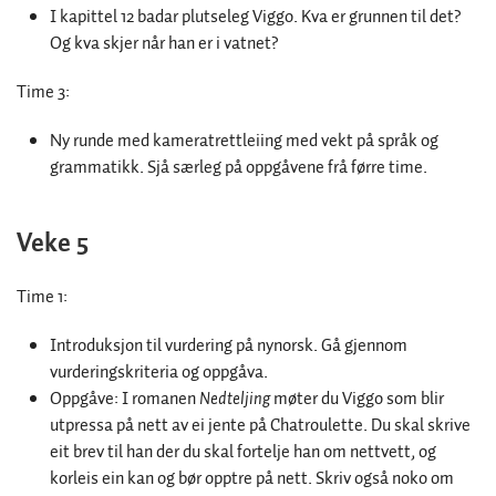
I kapittel 12 badar plutseleg Viggo. Kva er grunnen til det?
Og kva skjer når han er i vatnet?
Time 3:
Ny runde med kameratrettleiing med vekt på språk og
grammatikk. Sjå særleg på oppgåvene frå førre time.
Veke 5
Time 1:
Introduksjon til vurdering på nynorsk. Gå gjennom
vurderingskriteria og oppgåva.
Oppgåve: I romanen
Nedteljing
møter du Viggo som blir
utpressa på nett av ei jente på Chatroulette. Du skal skrive
eit brev til han der du skal fortelje han om nettvett, og
korleis ein kan og bør opptre på nett. Skriv også noko om