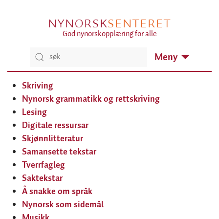
NYNORSK
SENTERET
God nynorskopplæring for alle
Meny
Skriving
Nynorsk grammatikk og rettskriving
Lesing
Digitale ressursar
Skjønnlitteratur
Samansette tekstar
Tverrfagleg
Saktekstar
Å snakke om språk
Nynorsk som sidemål
Musikk