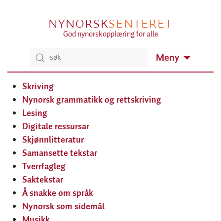
NYNORSK
SENTERET
God nynorskopplæring for alle
Meny
Skriving
Nynorsk grammatikk og rettskriving
Lesing
Digitale ressursar
Skjønnlitteratur
Samansette tekstar
Tverrfagleg
Saktekstar
Å snakke om språk
Nynorsk som sidemål
Musikk