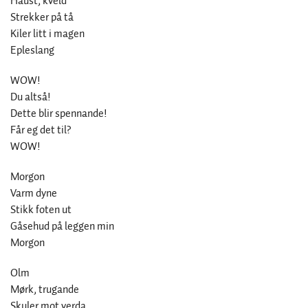
Haust, kveld
Strekker på tå
Kiler litt i magen
Epleslang
WOW!
Du altså!
Dette blir spennande!
Får eg det til?
WOW!
Morgon
Varm dyne
Stikk foten ut
Gåsehud på leggen min
Morgon
Olm
Mørk, trugande
Skuler mot verda