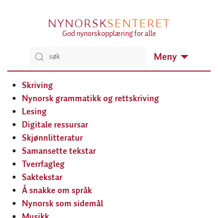
NYNORSK
SENTERET
God nynorskopplæring for alle
Meny
Skriving
Nynorsk grammatikk og rettskriving
Lesing
Digitale ressursar
Skjønnlitteratur
Samansette tekstar
Tverrfagleg
Saktekstar
Å snakke om språk
Nynorsk som sidemål
Musikk