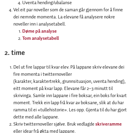
Uventa hending/ubalanse
Vel eit par noveller som de saman går gjennom for å finne
dei nemnde momenta. La elevane få analysere nokre
noveller inn i analysetabell.
Døme på analyse
Tom analysetabell
2. time
Del ut fire lappar til kvar elev. På lappane skriv elevane dei
fire momenta i twitternoveller
(karakter, karaktertrekk, grunnsituasjon, uventa hending),
eitt moment på kvar lapp. Elevane får 2–3 minutt til
skrivinga. Samle inn lappane i fire boksar, ein boks for kvart
moment. Trekk ein lapp frå kvar av boksane, slik at du har
ramma til ei «tullehistorie». Les opp. Gjenta til du har gjort
dette med alle lappane.
Skriv twitternoveller sjølve. Bruk vedlagde
skriveramme
eller idear frå økta med lappane.