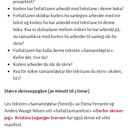
prosjektet?
Korleis har forfattaren arbeidd med tekstane i denne boka?
Forfattaren skildrar korleis ho vanlegvis arbeider med ein
tekst og korleis ho har arbeidd med tekstane til denne
boka. Kva er skilnadane mellom måten ho har arbeidd på,
no samanlikna med korleis ho arbeider til vanleg når ho
skriv?
Forfattaren har kalla denne teksten «Samanstøytar».
Kvifor det, trur du?
Korleis arbeider du når du skriv?
Kva for nokre samanstøytar blir tekstane du skriv i skulen,
til i?
Større skriveoppgåve (30 minutt til 3 timar)
Les teksten «Samanstøytar (forord)» av Elena Ferrante og
Anders Waage Nilsen sitt «forfattarmanifest»
«Derfor skriver
jeg»
.
Kristina Leganger Iversen
har også skrive eit slikt
manifest.