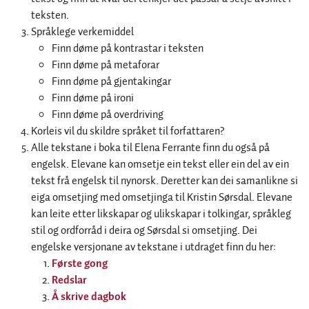
teksten.
Språklege verkemiddel
Finn døme på kontrastar i teksten
Finn døme på metaforar
Finn døme på gjentakingar
Finn døme på ironi
Finn døme på overdriving
Korleis vil du skildre språket til forfattaren?
Alle tekstane i boka til Elena Ferrante finn du også på
engelsk. Elevane kan omsetje ein tekst eller ein del av ein
tekst frå engelsk til nynorsk. Deretter kan dei samanlikne si
eiga omsetjing med omsetjinga til Kristin Sørsdal. Elevane
kan leite etter likskapar og ulikskapar i tolkingar, språkleg
stil og ordforråd i deira og Sørsdal si omsetjing. Dei
engelske versjonane av tekstane i utdraget finn du her:
Første gong
Redslar
Å skrive dagbok