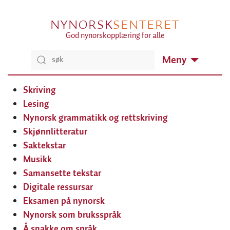
NYNORSK
SENTERET
God nynorskopplæring for alle
Meny
Skriving
Lesing
Nynorsk grammatikk og rettskriving
Skjønnlitteratur
Saktekstar
Musikk
Samansette tekstar
Digitale ressursar
Eksamen på nynorsk
Nynorsk som bruksspråk
Å snakke om språk