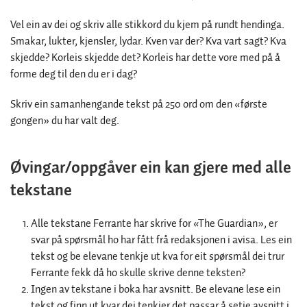
Vel ein av dei og skriv alle stikkord du kjem på rundt hendinga.
Smakar, lukter, kjensler, lydar. Kven var der? Kva vart sagt? Kva
skjedde? Korleis skjedde det? Korleis har dette vore med på å
forme deg til den du er i dag?
Skriv ein samanhengande tekst på 250 ord om den «første
gongen» du har valt deg.
Øvingar/oppgåver ein kan gjere med alle
tekstane
Alle tekstane Ferrante har skrive for «The Guardian», er
svar på spørsmål ho har fått frå redaksjonen i avisa. Les ein
tekst og be elevane tenkje ut kva for eit spørsmål dei trur
Ferrante fekk då ho skulle skrive denne teksten?
Ingen av tekstane i boka har avsnitt. Be elevane lese ein
tekst og finn ut kvar dei tenkjer det passar å setje avsnitt i