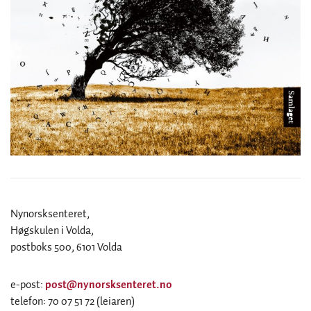
Nynorsksenteret,
Høgskulen i Volda,
postboks 500, 6101 Volda
e-post:
post@nynorsksenteret.no
telefon: 70 07 51 72 (leiaren)