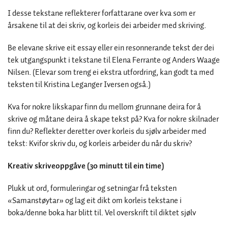
I desse tekstane reflekterer forfattarane over kva som er
årsakene til at dei skriv, og korleis dei arbeider med skriving.
Be elevane skrive eit essay eller ein resonnerande tekst der dei
tek utgangspunkt i tekstane til Elena Ferrante og Anders Waage
Nilsen. (Elevar som treng ei ekstra utfordring, kan godt ta med
teksten til Kristina Leganger Iversen også.)
Kva for nokre likskapar finn du mellom grunnane deira for å
skrive og måtane deira å skape tekst på? Kva for nokre skilnader
finn du? Reflekter deretter over korleis du sjølv arbeider med
tekst: Kvifor skriv du, og korleis arbeider du når du skriv?
Kreativ skriveoppgåve (30 minutt til ein time)
Plukk ut ord, formuleringar og setningar frå teksten
«Samanstøytar» og lag eit dikt om korleis tekstane i
boka/denne boka har blitt til. Vel overskrift til diktet sjølv