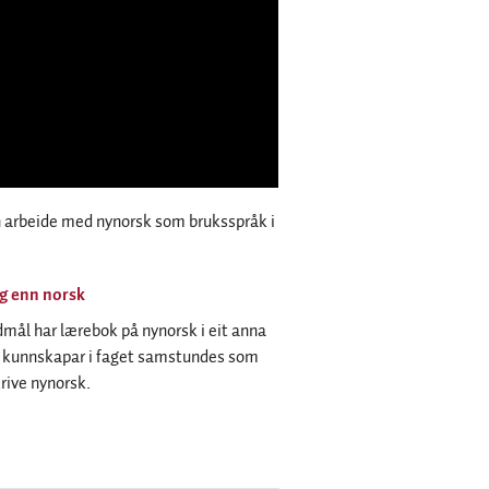
an arbeide med nynorsk som bruksspråk i
ag enn norsk
ål har lærebok på nynorsk i eit anna
eg kunnskapar i faget samstundes som
krive nynorsk.