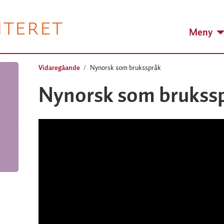
NTERET
Meny
Vidaregåande
Nynorsk som bruksspråk
Nynorsk som brukss