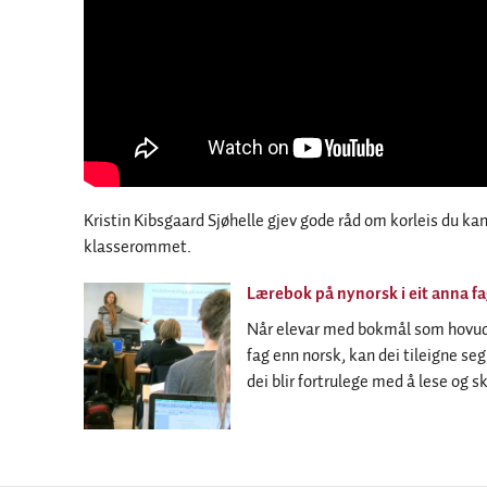
Kristin Kibsgaard Sjøhelle gjev gode råd om korleis du k
klasserommet.
Lærebok på nynorsk i eit anna f
Når elevar med bokmål som hovudm
fag enn norsk, kan dei tileigne s
dei blir fortrulege med å lese og s