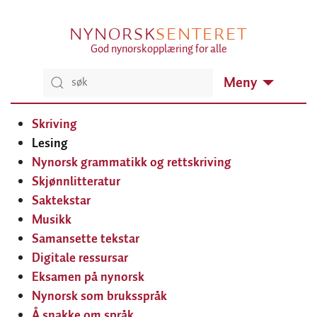
NYNORSK
SENTERET
God nynorskopplæring for alle
Meny
Skriving
Lesing
Nynorsk grammatikk og rettskriving
Skjønnlitteratur
Saktekstar
Musikk
Samansette tekstar
Digitale ressursar
Eksamen på nynorsk
Nynorsk som bruksspråk
Å snakke om språk