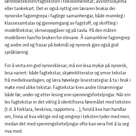
lærebokteksten/fagteksten i tokolonnenotat, avsnittsskjema
eller tankekart. Det er også nyttig om læraren brukar dei
nynorske fagomgrepa i faglege samanhengar, både munnleg i
klassesamtalar og gjennomgang av fagstoff, og skriftleg i
modelltekstar, skriveoppgåver og på tavla. På den måten
modellerer han/ho bruken for elevane. Å samanlikne fagomgrep
og andre ord og frasar på bokmål og nynorsk gjev også god
språklæring.
For å verta ein god nynorsklesar, må ein lesa mykje på nynorsk,
lesa variert: både fagtekstar, skjønnlitteratur og ymse tekstar
frå mediekvardagen, og læra høvelege lesestrategiar å ta i bruk i
møte med ulike tekstar. Fagtekstar krev andre tilnærmingar
både før, under og etter lesing enn spenningsforteljingar. Når ein
les fagtekstar er det viktig å identifisera føremålet med teksten
(t.d. å forklara, beskriva, rapportera ...), forstå kva han handlar
om, finna ut kva viktige ord og omgrep i teksten tyder med meir,
medan det med spenningsforteljingar ofte kan vera fint å la seg
riva med.