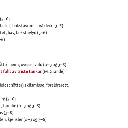
 (3–6)
abetet, bokstavrim, språkleik (3–6)
etet, hav, bokstavlyd (3–6)
–6)
ttir) heim, uvisse, vald (0–3 og 3–6)
fullt av triste tankar
(M. Grande)
idschötter) skilsmisse, foreldrerett,
org (3–6)
t, familie (0–3 og 3–6)
us (3–6)
den, kjensler (0–3 og 3–6)