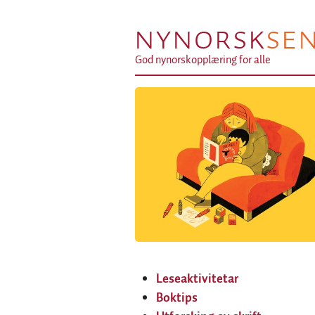
NYNORSK
SE
God nynorskopplæring for alle
Leseaktivitetar
Boktips