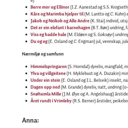
6)
Berre mor og Ellinor
(I.Z. Aanestad og S.S. Krogset
Kåre og Marimba hjelper til
(M. Lantto og C. Kuhn) 
Jakob og Neikob og Alle Andre
(K. Stai) individ, ut
Det er ein elefant i barnehagen
(B.T. Bøe) undring, 
Viss eg hadde hale
(M. Eldøen og S. Goksøyr) undring
Du og eg
(E. Osland og C. Engman) jul, vennskap, jul
Nærmiljø og samfunn
Himmelspringaren
(S. Horndal) dyreliv, mangfald, 
Ylva og villgeitene
(H. Myklebust og A. Duzakin) mo
Under ein stein
(E. Osland og I.L. Belsvik) insekt, na
Dagen opp ned
(M. Grande) dyreliv, natt, undring (0
Snøhumla Mille
(J.M. Øye og A. Angelshaug) årstide
Året rundt i Vrimleby
(R.S. Berner) årstider, peikebo
Anna: