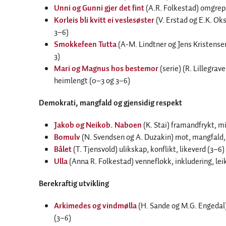
Unni og Gunni gjer det fint
(A.R. Folkestad) omgreps
Korleis bli kvitt ei veslesøster
(V. Erstad og E.K. Oks
3–6)
Smokkefeen Tutta
(A-M. Lindtner og Jens Kristense
3)
Mari og Magnus hos bestemor
(serie) (R. Lillegra
heimlengt (0–3 og 3–6)
Demokrati, mangfald og gjensidig respekt
Jakob og Neikob. Naboen
(K. Stai) framandfrykt, m
Bomulv
(N. Svendsen og A. Duzakin) mot, mangfald,
Bålet
(T. Tjensvold) ulikskap, konflikt, likeverd (3–6)
Ulla
(Anna R. Folkestad) venneflokk, inkludering, lei
Berekraftig utvikling
Arkimedes og vindmølla
(H. Sande og M.G. Engedal)
(3–6)