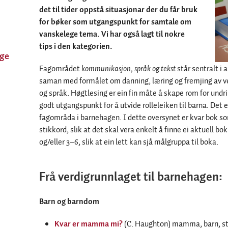
det til tider oppstå situasjonar der du får bruk
for bøker som utgangspunkt for samtale om
vanskelege tema. Vi har også lagt til nokre
tips i den kategorien.
ge
Fagområdet
kommunikasjon, språk og tekst
står sentralt i 
saman med formålet om danning, læring og fremjing av 
og språk. Høgtlesing er ein fin måte å skape rom for undr
godt utgangspunkt for å utvide rolleleiken til barna. Det e
fagområda i barnehagen. I dette oversynet er kvar bok so
stikkord, slik at det skal vera enkelt å finne ei aktuell 
og/eller 3–6, slik at ein lett kan sjå målgruppa til boka.
Frå verdigrunnlaget til barnehagen:
Barn og barndom
Kvar er mamma mi?
(C. Haughton) mamma, barn, st