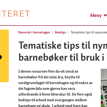
NTERET
Meny
Nynorsk i barnehagen
Boktips
Tematiske tips til nynorsk
Tematiske tips til ny
barnebøker til bruk 
I denne ressursen finn du eit utval av
barnebøker frå dei siste åra, knytte til
verdigrunnlaget til barnehagen og til nokre av
dei fagområda som gjerne kan vera
utfordrande å finne litteratur til. De finn også
boktips til arbeid med overgangen mellom
barnehage og skule. I arbeid med barn kan