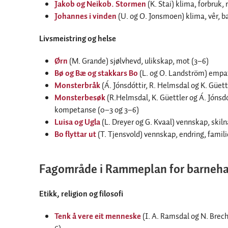
Jakob og Neikob. Stormen
(K. Stai) klima, forbruk,
Johannes i vinden
(U. og O. Jonsmoen) klima, vêr, b
Livsmeistring og helse
Ørn
(M. Grande) sjølvhevd, ulikskap, mot (3–6)
Bø og Bæ og stakkars Bo
(L. og O. Landström) empa
Monsterbråk
(Á. Jónsdóttir, R. Helmsdal og K. Güett
Monsterbesøk
(R.Helmsdal, K. Güettler og Á. Jónsdó
kompetanse (0–3 og 3–6)
Luisa og Ugla
(L. Dreyer og G. Kvaal) vennskap, skilna
Bo flyttar ut
(T. Tjensvold) vennskap, endring, famili
Fagområde i Rammeplan for barneh
Etikk, religion og filosofi
Tenk å vere eit menneske
(I. A. Ramsdal og N. Brech)