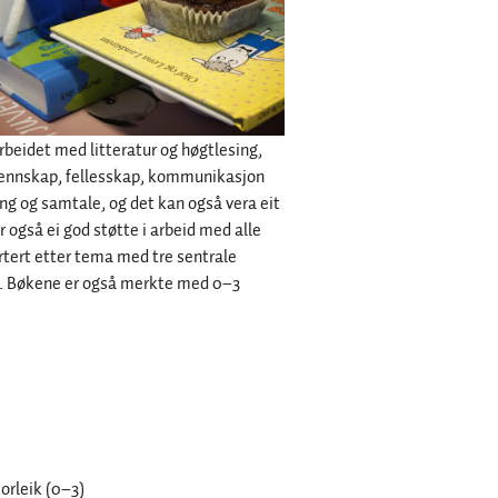
arbeidet med litteratur og høgtlesing,
vennskap, fellesskap, kommunikasjon
ing og samtale, og det kan også vera eit
r også ei god støtte i arbeid med alle
rtert etter tema med tre sentrale
bok. Bøkene er også merkte med 0–3
orleik (0–3)