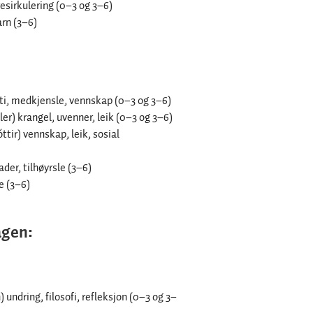
 resirkulering (0–3 og 3–6)
arn (3–6)
ti, medkjensle, vennskap (0–3 og 3–6)
ler) krangel, uvenner, leik (0–3 og 3–6)
ttir) vennskap, leik, sosial
der, tilhøyrsle (3–6)
e (3–6)
agen:
 undring, filosofi, refleksjon (0–3 og 3–