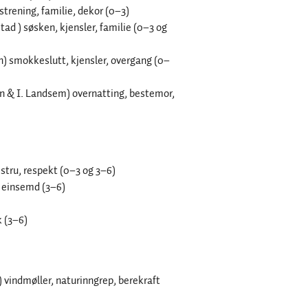
trening, familie, dekor (0–3)
tad ) søsken, kjensler, familie (0–3 og
n) smokkeslutt, kjensler, overgang (0–
ven & I. Landsem) overnatting, bestemor,
istru, respekt (0–3 og 3–6)
 einsemd (3–6)
k (3–6)
 vindmøller, naturinngrep, berekraft