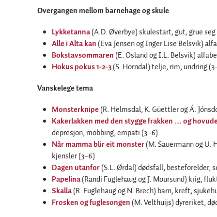
Overgangen mellom barnehage og skule
Lykketanna
(A.D. Øverbye) skulestart, gut, grue seg
Alle i Alta kan
(Eva Jensen og Inger Lise Belsvik) alf
Bokstavsommaren
(E. Osland og I.L. Belsvik) alfab
Hokus pokus 1-2-3
(S. Horndal) telje, rim, undring (3
Vanskelege tema
Monsterknipe
(R. Helmsdal, K. Güettler og Á. Jónsdó
Kakerlakken med den stygge frakken … og hovudet 
depresjon, mobbing, empati (3–6)
Når mamma blir eit monster
(M. Sauermann og U. He
kjensler (3–6)
Dagen utanfor
(S.L. Ørdal) dødsfall, besteforelder, s
Papelina
(Randi Fuglehaug og J. Moursund) krig, fluk
Skalla
(R. Fuglehaug og N. Brech) barn, kreft, sjukeh
Frosken og fuglesongen
(M. Velthuijs) dyreriket, dø