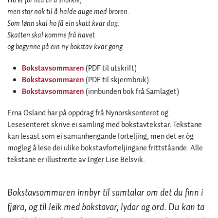
Ho er for lita til å snorkle,
men stor nok til å halde auge med broren.
Som lønn skal ho få ein skatt kvar dag.
Skatten skal komme frå havet
og begynne på ein ny bokstav kvar gong.
Bokstavsommaren
(PDF til utskrift)
Bokstavsommaren
(PDF til skjermbruk)
Bokstavsommaren
(innbunden bok frå Samlaget)
Erna Osland har på oppdrag frå Nynorsksenteret og
Lesesenteret skrive ei samling med bokstavtekstar. Tekstane
kan lesast som ei samanhengande forteljing, men det er òg
mogleg å lese dei ulike bokstavforteljingane frittståande. Alle
tekstane er illustrerte av Inger Lise Belsvik.
Bokstavsommaren innbyr til samtalar om det du finn i
fjøra, og til leik med bokstavar, lydar og ord. Du kan ta