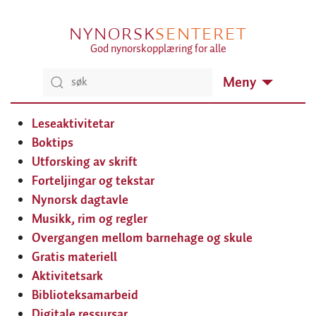
NYNORSK
SENTERET
God nynorskopplæring for alle
Meny
Leseaktivitetar
Boktips
Utforsking av skrift
Forteljingar og tekstar
Nynorsk dagtavle
Musikk, rim og regler
Overgangen mellom barnehage og skule
Gratis materiell
Aktivitetsark
Biblioteksamarbeid
Digitale ressursar