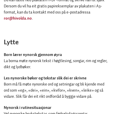
Du kan laste ned plakaten i PDF-format og skrive han ut sjølv.
Dersom du vil ha eit gratis papireksemplar av plakaten i A3-
format, kan du ta kontakt med oss på e-postadressa
ror@hivolda.no
.
Lytte
Born lærer nynorsk gjennom øyra
La borna møte nynorsk tekst i høgtlesing, songar, rim og regler,
dikt og lydbøker.
Les nynorske bøker og tekstar slik dei er skrivne
Born må få møte nynorske ord og setningar og bli kjende med
ord som «eg», «dei», «ein», «kvifor», «kven», «leike» og så
vidare. Slik får dei eit rikt ordforråd å byggje vidare på.
Nynorsk i rutinesituasjonar
Vel nynorske brukstekstar, som fødselsdagssongar,