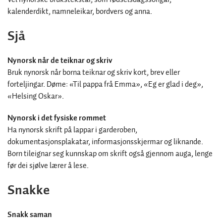
kalenderdikt, namneleikar, bordvers og anna.
Sjå
Nynorsk når de teiknar og skriv
Bruk nynorsk når borna teiknar og skriv kort, brev eller
forteljingar. Døme: «Til pappa frå Emma», «Eg er glad i deg»,
«Helsing Oskar».
Nynorsk i det fysiske rommet
Ha nynorsk skrift på lappar i garderoben,
dokumentasjonsplakatar, informasjonsskjermar og liknande.
Born tileignar seg kunnskap om skrift også gjennom auga, lenge
før dei sjølve lærer å lese.
Snakke
Snakk saman