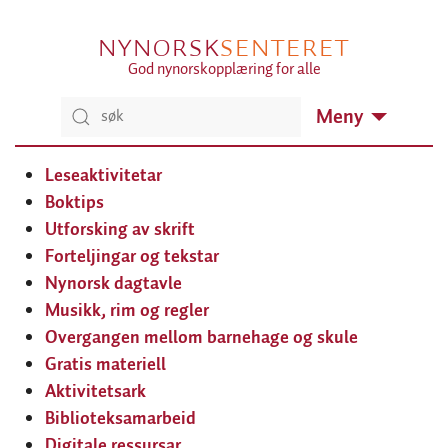
NYNORSK
SENTERET
God nynorskopplæring for alle
Meny
Leseaktivitetar
Boktips
Utforsking av skrift
Forteljingar og tekstar
Nynorsk dagtavle
Musikk, rim og regler
Overgangen mellom barnehage og skule
Gratis materiell
Aktivitetsark
Biblioteksamarbeid
Digitale ressursar