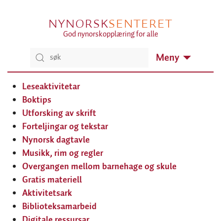
NYNORSK
SENTERET
God nynorskopplæring for alle
Meny
Leseaktivitetar
Boktips
Utforsking av skrift
Forteljingar og tekstar
Nynorsk dagtavle
Musikk, rim og regler
Overgangen mellom barnehage og skule
Gratis materiell
Aktivitetsark
Biblioteksamarbeid
Digitale ressursar