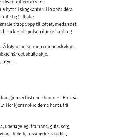
n kvart eit ord er sant.
amle hytta i skogkanten. Ho opna døra
 eit steg tilbake.
smale trappa opp til loftet, medan det
und. Ho kjende pulsen dunke hardt og
t. Å køyre ein kniv inn i menneskekjøt.
ikkje når det skulle skje.
en, men …
kan gjere ei historie skummel. Bruk så
ølv. Her kjem nokre døme henta frå
roa, ubehageleg, framand, gufs, sorg,
ivnar, likbleik, tussmørke, skodde,