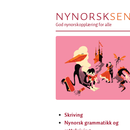
NYNORSK
SE
God nynorskopplæring for alle
Skriving
Nynorsk grammatikk og