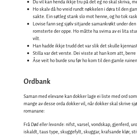
Du vil kan henda ikkje tru på det eg no skal skriva, me
Ho skalv då ho vreid rundt nøkkelen i døra til den g
sakte. Ein søtleg stank slo mot henne, og ho tok raskt
Lovise fann seg sjølv sitjande samankrøkt under den 
romsterte der oppe. Ho måtte ha svima av ei lita st
vilt.
Han hadde ikkje trudd det var slik det skulle kjennas
Stilla var det verste. Dei visste at han kom att, berre 
Åse veit ho burde snu før ho kom til den gamle ruin
Ordbank
Saman med elevane kan dokker lage ei liste med ord som 
mange av desse orda dokker vil, når dokker skal skrive sj
romanane:
Frå
Død eller levande
: nifst, varsel, vondskap, gjenferd, u
iskaldt, taus type, skuggefylt, skuggar, krafsande klør, st