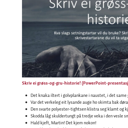
Skriv ei grøss-og-gru-historie! (PowerPoint-presentas
Det knaka iltert i golvplankane i naustet, i det same 
Var det verkeleg eit lysande auge ho skimta bak døra
Den svarte polyester-tightsen klistra seg klamt og kj
Skodda låg skuldertungt på tredje veka i den vesle 
Hald kjeft, Martin! Det kjem nokon!