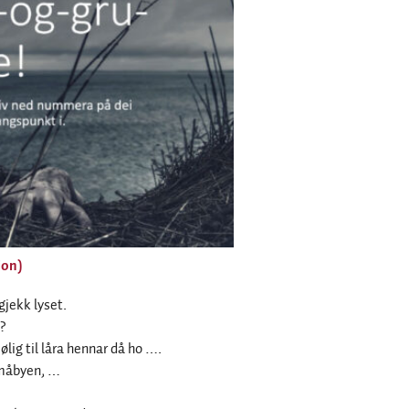
jon)
gjekk lyset.
?
ølig til låra hennar då ho ….
småbyen, …