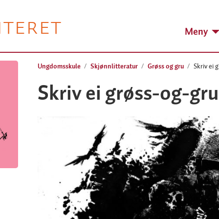
NTERET
Meny
Ungdomsskule
Skjønnlitteratur
Grøss og gru
Skriv ei 
Skriv ei grøss-og-gru