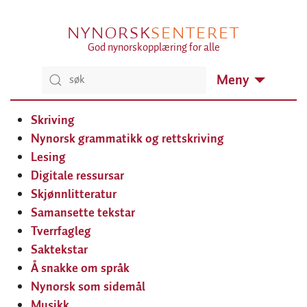
NYNORSK
SENTERET
God nynorskopplæring for alle
Meny
Skriving
Nynorsk grammatikk og rettskriving
Lesing
Digitale ressursar
Skjønnlitteratur
Samansette tekstar
Tverrfagleg
Saktekstar
Å snakke om språk
Nynorsk som sidemål
Musikk