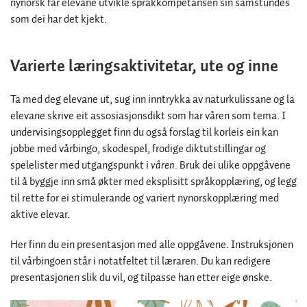
nynorsk får elevane utvikle språkkompetansen sin samstundes
som dei har det kjekt.
Varierte læringsaktivitetar, ute og inne
Ta med deg elevane ut, sug inn inntrykka av naturkulissane og la
elevane skrive eit assosiasjonsdikt som har våren som tema. I
undervisingsopplegget finn du også forslag til korleis ein kan
jobbe med vårbingo, skodespel, frodige diktutstillingar og
spelelister med utgangspunkt i
våren.
Bruk dei ulike oppgåvene
til å byggje inn små økter med eksplisitt språkopplæring, og legg
til rette for ei stimulerande og variert nynorskopplæring med
aktive elevar.
Her finn du ein presentasjon med alle oppgåvene. Instruksjonen
til vårbingoen står i notatfeltet til læraren. Du kan redigere
presentasjonen slik du vil, og tilpasse han etter eige ønske.