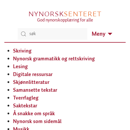
NYNORSK
SENTERET
God nynorskopplæring for alle
Meny
Skriving
Nynorsk grammatikk og rettskriving
Lesing
Digitale ressursar
Skjønnlitteratur
Samansette tekstar
Tverrfagleg
Saktekstar
Å snakke om språk
Nynorsk som sidemål
Musikk