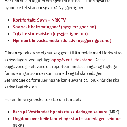
Her finn du ein fagfilm om søvn frå nrk.no. Du finn også tre
nynorske tekstar om søvn frå Nysgjerrigper:
Kort fortalt: Søvn – NRK TV
Sov vekk bekymringane! (nysgjerrigper.no)
Trøytte storesøsken (nysgjerrigper.no)
Hjernen blir vaska medan du søv (nysgjerrigper.no)
Filmen og tekstane eignar seg godt til å arbeide med i forkant av
skrivedagen. Vedlagt ligg
oppgåver til tekstane
. Desse
oppgåvene gir elevane eit repertoar med setningar og faglege
formuleringar som dei kan ha med seg til skrivedagen.
Setningane og formuleringane kan elevane ta i bruk når dei skal
skrive fagteksten.
Her er fleire nynorske tekstar om temaet:
Barn på Vestlandet bør starta skuledagen seinare
(NRK)
Ungdom over heile landet bør starte skuledagen seinare
(NRK)