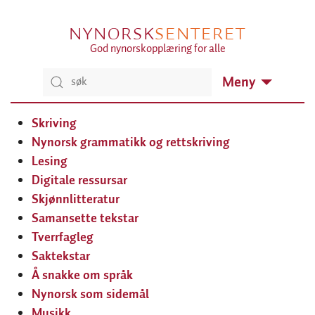
NYNORSK
SENTERET
God nynorskopplæring for alle
Meny
Skriving
Nynorsk grammatikk og rettskriving
Lesing
Digitale ressursar
Skjønnlitteratur
Samansette tekstar
Tverrfagleg
Saktekstar
Å snakke om språk
Nynorsk som sidemål
Musikk