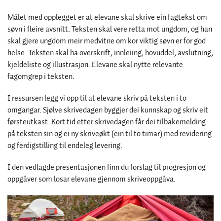
Målet med opplegget er at elevane skal skrive ein fagtekst om
søvn i fleire avsnitt. Teksten skal vere retta mot ungdom, og han
skal gjere ungdom meir medvitne om kor viktig søvn er for god
helse. Teksten skal ha overskrift, innleiing, hovuddel, avslutning,
kjeldeliste og illustrasjon. Elevane skal nytte relevante
fagomgrep i teksten.
I ressursen legg vi opp til at elevane skriv på teksten i to
omgangar. Sjølve skrivedagen byggjer dei kunnskap og skriv eit
førsteutkast. Kort tid etter skrivedagen får dei tilbakemelding
på teksten sin og ei ny skriveøkt (ein til to timar) med revidering
og ferdigstilling til endeleg levering.
I den vedlagde presentasjonen finn du forslag til progresjon og
oppgåver som losar elevane gjennom skriveoppgåva.