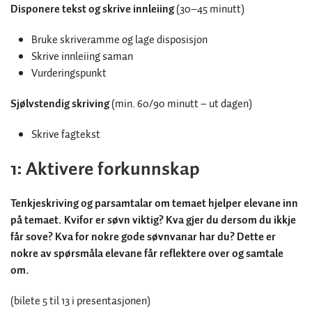
Disponere tekst og skrive innleiing
(30–45 minutt)
Bruke skriveramme og lage disposisjon
Skrive innleiing saman
Vurderingspunkt
Sjølvstendig skriving
(min. 60/90 minutt – ut dagen)
Skrive fagtekst
1: Aktivere forkunnskap
Tenkjeskriving og parsamtalar om temaet hjelper elevane inn
på temaet. Kvifor er søvn viktig? Kva gjer du dersom du ikkje
får sove? Kva for nokre gode søvnvanar har du? Dette er
nokre av spørsmåla elevane får reflektere over og samtale
om.
(bilete 5 til 13 i presentasjonen)