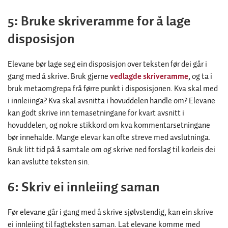
5: Bruke skriveramme for å lage
disposisjon
Elevane bør lage seg ein disposisjon over teksten før dei går i
gang med å skrive. Bruk gjerne
vedlagde skriveramme
, og ta i
bruk metaomgrepa frå førre punkt i disposisjonen. Kva skal med
i innleiinga? Kva skal avsnitta i hovuddelen handle om? Elevane
kan godt skrive inn temasetningane for kvart avsnitt i
hovuddelen, og nokre stikkord om kva kommentarsetningane
bør innehalde. Mange elevar kan ofte streve med avslutninga.
Bruk litt tid på å samtale om og skrive ned forslag til korleis dei
kan avslutte teksten sin.
6: Skriv ei innleiing saman
Før elevane går i gang med å skrive sjølvstendig, kan ein skrive
ei innleiing til fagteksten saman. Lat elevane komme med