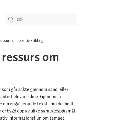
essurs om positiv kribling
 ressurs om
r som går sakte gjennom sand, eller
rantert elevane dine. Gjennom å
 ein engasjerande tekst som dei heilt
n er bygd opp av ulike samtalespørsmål,
reativ informasjonsfilm om temaet.