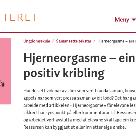
NTERET
Meny
Ungdomsskule
Samansette tekstar
Hjerneorgasme – ein r
Hjerneorgasme – ein
positiv kribling
Har du sett videoar av slim som vert blanda saman, kniva
appelsinar som vert pressa saman av eit lodd? Det har ga
arbeide med artikkelen «Hjerneorgasme» får elevane lese
sikkert har synspunkt på eller kommentarar til. Ressurse
og arbeidet vert avslutta med at elevane skal lage ein k
Ressursen kan byggjast ut eller inn etter eige ønske.