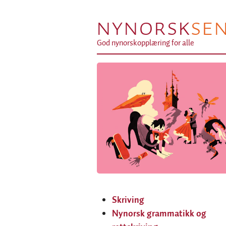
NYNORSK
SE
God nynorskopplæring for alle
Skriving
Nynorsk grammatikk og