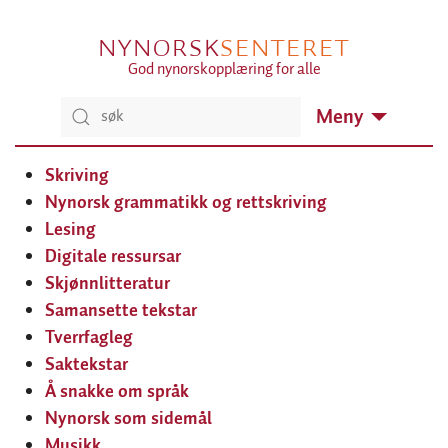
NYNORSK
SENTERET
God nynorskopplæring for alle
Meny
Skriving
Nynorsk grammatikk og rettskriving
Lesing
Digitale ressursar
Skjønnlitteratur
Samansette tekstar
Tverrfagleg
Saktekstar
Å snakke om språk
Nynorsk som sidemål
Musikk