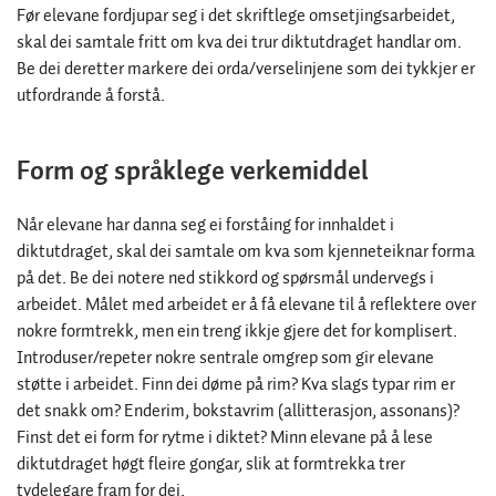
Før elevane fordjupar seg i det skriftlege omsetjingsarbeidet,
skal dei samtale fritt om kva dei trur diktutdraget handlar om.
Be dei deretter markere dei orda/verselinjene som dei tykkjer er
utfordrande å forstå.
Form og språklege verkemiddel
Når elevane har danna seg ei forståing for innhaldet i
diktutdraget, skal dei samtale om kva som kjenneteiknar forma
på det. Be dei notere ned stikkord og spørsmål undervegs i
arbeidet. Målet med arbeidet er å få elevane til å reflektere over
nokre formtrekk, men ein treng ikkje gjere det for komplisert.
Introduser/repeter nokre sentrale omgrep som gir elevane
støtte i arbeidet. Finn dei døme på rim? Kva slags typar rim er
det snakk om? Enderim, bokstavrim (allitterasjon, assonans)?
Finst det ei form for rytme i diktet? Minn elevane på å lese
diktutdraget høgt fleire gongar, slik at formtrekka trer
tydelegare fram for dei.