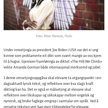
Foto: Peter Stevens, Flickr
Under innsetjinga av president Joe Biden i USA var det ei ung
kvinne som proklamerte eit dikt som svært mange av oss kjem
til å hugse. Gjennom framføringa av diktet «The Hill We Climb»
vekte Amanda Gorman både internasjonal merksemd og jubel.
I denne omsetjingsoppgåva skal elevane ta utgangspunkt i ein
dagsaktuell lyrisk tekst, og reflektere over kva slags kraft
dikting kan ha. Det er også ei målsetjing at elevane skal
reflektere over likskapar og ulikskapar mellom engelsk og
nynorsk, og bruke faglege omgrep i samtalar om språk. Ved å
omsetje teksten vert han meir tilgjengeleg for elevane,