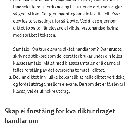
Be elevane lese diktet høgt saman. Den lyriske teksten
inneheld fleire utfordrande og litt ukjende ord, men vi gjer
så godt vi kan. Det gjer ingenting om ein les litt feil. Kvar
elev les to verselinjer, for så å byte. Ved å lese gjennom
diktet to og to, får elevane ei viktig fyrstehandserfaring
med språket i teksten.
Samtale: Kva trur elevane diktet handlar om? Kvar gruppe
skriv ned stikkord som dei deretter brukar under ein felles
klassesamtale. Målet med klassesamtalen er å danne ei
felles forståing av det overordna temaet i diktet.
Del inn diktet inn i ulike bolkar slik at heile diktet vert dekt,
og fordel utdraga mellom elevane. Dersom det er få elevar i
klassa, vel de ut nokre utdrag.
Skap ei forståing for kva diktutdraget
handlar om