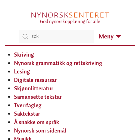
NYNORSK
SENTERET
God nynorskopplæring for alle
Meny
Skriving
Nynorsk grammatikk og rettskriving
Lesing
Digitale ressursar
Skjønnlitteratur
Samansette tekstar
Tverrfagleg
Saktekstar
Å snakke om språk
Nynorsk som sidemål
Musikk