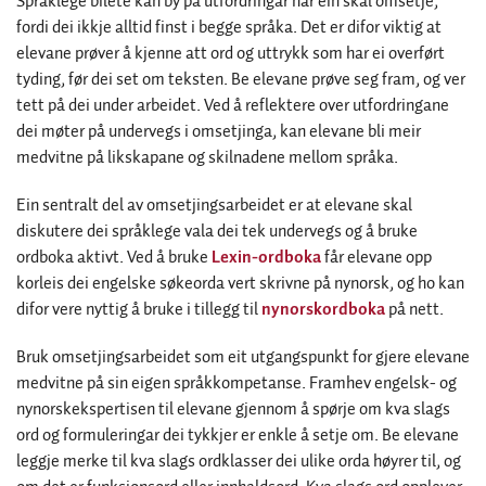
Språklege bilete kan by på utfordringar når ein skal omsetje,
fordi dei ikkje alltid finst i begge språka. Det er difor viktig at
elevane prøver å kjenne att ord og uttrykk som har ei overført
tyding, før dei set om teksten. Be elevane prøve seg fram, og ver
tett på dei under arbeidet. Ved å reflektere over utfordringane
dei møter på undervegs i omsetjinga, kan elevane bli meir
medvitne på likskapane og skilnadene mellom språka.
Ein sentralt del av omsetjingsarbeidet er at elevane skal
diskutere dei språklege vala dei tek undervegs og å bruke
ordboka aktivt. Ved å bruke
Lexin-ordboka
får elevane opp
korleis dei engelske søkeorda vert skrivne på nynorsk, og ho kan
difor vere nyttig å bruke i tillegg til
nynorskordboka
på nett.
Bruk omsetjingsarbeidet som eit utgangspunkt for gjere elevane
medvitne på sin eigen språkkompetanse. Framhev engelsk- og
nynorskekspertisen til elevane gjennom å spørje om kva slags
ord og formuleringar dei tykkjer er enkle å setje om. Be elevane
leggje merke til kva slags ordklasser dei ulike orda høyrer til, og