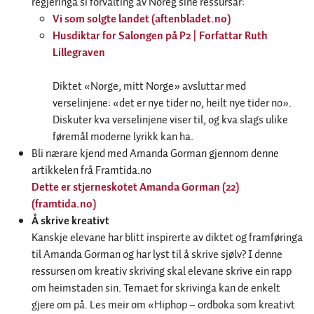
regjeringa si forvalting av Noreg sine ressursar:
Vi som solgte landet (aftenbladet.no)
Husdiktar for Salongen på P2 | Forfattar Ruth
Lillegraven
Diktet «Norge, mitt Norge» avsluttar med
verselinjene: «det er nye tider no, heilt nye tider no».
Diskuter kva verselinjene viser til, og kva slags ulike
føremål moderne lyrikk kan ha.
Bli nærare kjend med Amanda Gorman gjennom denne
artikkelen frå Framtida.no
Dette er stjerneskotet Amanda Gorman (22)
(framtida.no)
Å skrive kreativt
Kanskje elevane har blitt inspirerte av diktet og framføringa
til Amanda Gorman og har lyst til å skrive sjølv? I denne
ressursen om kreativ skriving skal elevane skrive ein rapp
om heimstaden sin. Temaet for skrivinga kan de enkelt
gjere om på. Les meir om «Hiphop – ordboka som kreativt