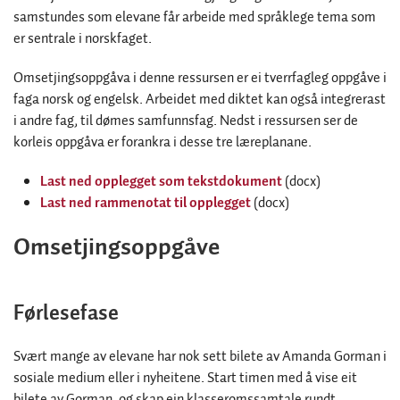
samstundes som elevane får arbeide med språklege tema som
er sentrale i norskfaget.
Omsetjingsoppgåva i denne ressursen er ei tverrfagleg oppgåve i
faga norsk og engelsk. Arbeidet med diktet kan også integrerast
i andre fag, til dømes samfunnsfag. Nedst i ressursen ser de
korleis oppgåva er forankra i desse tre læreplanane.
Last ned opplegget som tekstdokument
(docx)
Last ned rammenotat til opplegget
(docx)
Omsetjingsoppgåve
Førlesefase
Svært mange av elevane har nok sett bilete av Amanda Gorman i
sosiale medium eller i nyheitene. Start timen med å vise eit
bilete av Gorman, og skap ein klasseromssamtale rundt