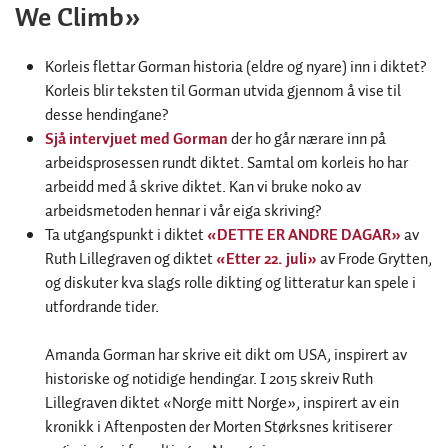
We Climb»
Korleis flettar Gorman historia (eldre og nyare) inn i diktet?
Korleis blir teksten til Gorman utvida gjennom å vise til
desse hendingane?
Sjå intervjuet med Gorman
der ho går nærare inn på
arbeidsprosessen rundt diktet. Samtal om korleis ho har
arbeidd med å skrive diktet. Kan vi bruke noko av
arbeidsmetoden hennar i vår eiga skriving?
Ta utgangspunkt i diktet
«DETTE ER ANDRE DAGAR»
av
Ruth Lillegraven og diktet
«Etter 22. juli»
av Frode Grytten,
og diskuter kva slags rolle dikting og litteratur kan spele i
utfordrande tider.
Amanda Gorman har skrive eit dikt om USA, inspirert av
historiske og notidige hendingar. I 2015 skreiv Ruth
Lillegraven diktet «Norge mitt Norge», inspirert av ein
kronikk i Aftenposten der Morten Størksnes kritiserer