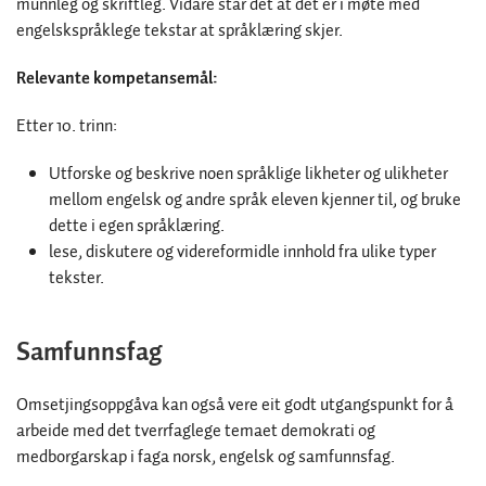
munnleg og skriftleg. Vidare står det at det er i møte med
engelskspråklege tekstar at språklæring skjer.
Relevante kompetansemål:
Etter 10. trinn:
Utforske og beskrive noen språklige likheter og ulikheter
mellom engelsk og andre språk eleven kjenner til, og bruke
dette i egen språklæring.
lese, diskutere og videreformidle innhold fra ulike typer
tekster.
Samfunnsfag
Omsetjingsoppgåva kan også vere eit godt utgangspunkt for å
arbeide med det tverrfaglege temaet demokrati og
medborgarskap i faga norsk, engelsk og samfunnsfag.