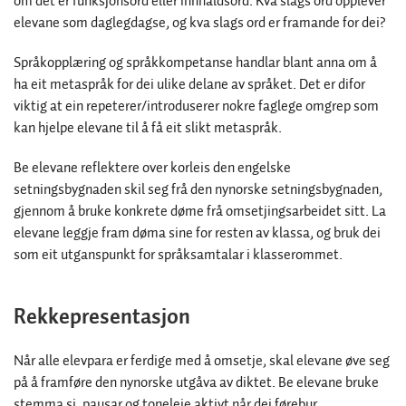
om det er funksjonsord eller innhaldsord. Kva slags ord opplever
elevane som daglegdagse, og kva slags ord er framande for dei?
Språkopplæring og språkkompetanse handlar blant anna om å
ha eit metaspråk for dei ulike delane av språket. Det er difor
viktig at ein repeterer/introduserer nokre faglege omgrep som
kan hjelpe elevane til å få eit slikt metaspråk.
Be elevane reflektere over korleis den engelske
setningsbygnaden skil seg frå den nynorske setningsbygnaden,
gjennom å bruke konkrete døme frå omsetjingsarbeidet sitt. La
elevane leggje fram døma sine for resten av klassa, og bruk dei
som eit utganspunkt for språksamtalar i klasserommet.
Rekkepresentasjon
Når alle elevpara er ferdige med å omsetje, skal elevane øve seg
på å framføre den nynorske utgåva av diktet. Be elevane bruke
stemma si, pausar og toneleie aktivt når dei førebur