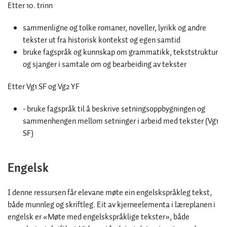
Etter 10. trinn
sammenligne og tolke romaner, noveller, lyrikk og andre
tekster ut fra historisk kontekst og egen samtid
bruke fagspråk og kunnskap om grammatikk, tekststruktur
og sjanger i samtale om og bearbeiding av tekster
Etter Vg1 SF og Vg2 YF
-
bruke fagspråk til å beskrive setningsoppbygningen og
sammenhengen mellom setninger i arbeid med tekster (Vg1
SF)
Engelsk
I denne ressursen får elevane møte ein engelskspråkleg tekst,
både munnleg og skriftleg. Eit av kjerneelementa i læreplanen i
engelsk er «Møte med engelskspråklige tekster», både