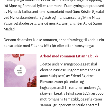
Framsyninga Blindsone er ein DKS-produksjon laga på oppdrag
frå Møre og Romsdal fylkeskommune. Framsyninga er produsert
av Nynorsk kultursentrum i samarbeid med Guro Kristin Gjøsdal
ved Nynorsksenteret, regissør og manusansvarleg Mine Nilay
Yalcin og skodespelarane og musikarane Jahanger Ali og Samir
Madad.
Dersom de ønsker å lese romanen, er her framlegg til korleis ein
kan arbeide med
Eit anna blikk
før eller etter framsyninga:
Arbeid med romanen Eit anna blikk
I dette undervisningsopplegget skal
elevane nærlese ungdomsromanen
Eit
anna blikk
(2021) av Erlend Skjetne.
Elevane svarer på tenke- og
hugsespørsmål til romanen undervegs,
skriv ein kreativ tekst som ligg nært opp
mot romanen i tematikk, og reflekterer
saman i grupper om sentrale spørsmål.