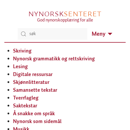
NYNORSK
SENTERET
God nynorskopplæring for alle
Meny
Skriving
Nynorsk grammatikk og rettskriving
Lesing
Digitale ressursar
Skjønnlitteratur
Samansette tekstar
Tverrfagleg
Saktekstar
Å snakke om språk
Nynorsk som sidemål
Musikk