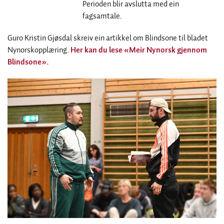
Perioden blir avslutta med ein
fagsamtale.
Guro Kristin Gjøsdal skreiv ein artikkel om Blindsone til bladet
Nynorskopplæring.
Her kan du lese «Meir Nynorsk gjennom
Blindsone».