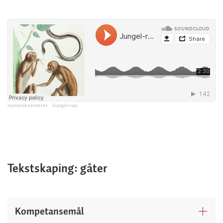
nynorsksenteret
·
Jungel-rap
Tekstskaping: gåter
Kompetansemål