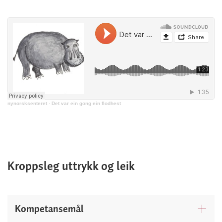
nynorsksenteret
·
Det var ein gong ein flodhest
Kroppsleg uttrykk og leik
Kompetansemål