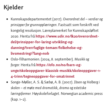
Kjelder
Kunnskapsdepartementet (2017).
Overordnet del – verdier og
prinsipper for grunnopplæringen
. Fastsatt som forskrift ved
kongelig resolusjon. Læreplanverket for Kunnskapsløftet
2020. Henta frå
https://www.udir.no/lk20/overordnet-
del/prinsipper-for-laring-utvikling-og-
danning/tverrfaglige-temaer/folkehelse-og-
livsmestring/?lang=nob
Oslo-filharmonien. (2024, 8. september).
Musikk og
farger.
Henta frå
https://ofo.no/no/barn-og-
unge/skoleoppgaver-klassisk-musikk/skoleoppgaver-1-
4-trinn/tegneoppgaver-for-smatrinnet
Songe-Møller, A. S. & Sæbø, A. B. (2007).
Ibsen og Holberg i
skolen – et møte med dramatikk, drama og estetiske
læringsformer.
Høyskoleforlaget. Norwegian academic press
(kap. 1–2).