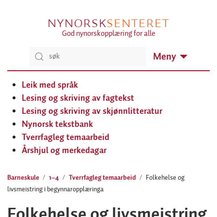
NYNORSK
SENTERET
God nynorskopplæring for alle
Meny
Leik med språk
Lesing og skriving av fagtekst
Lesing og skriving av skjønnlitteratur
Nynorsk tekstbank
Tverrfagleg temaarbeid
Årshjul og merkedagar
Barneskule
1–4
Tverrfagleg temaarbeid
Folkehelse og
livsmeistring i begynnaropplæringa
Folkehelse og livsmeistring