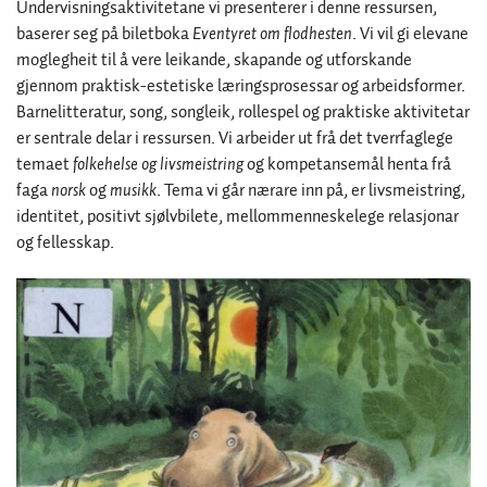
Undervisningsaktivitetane vi presenterer i denne ressursen,
baserer seg på biletboka
Eventyret om flodhesten
. Vi vil gi elevane
moglegheit til å vere leikande, skapande og utforskande
gjennom praktisk-estetiske læringsprosessar og arbeidsformer.
Barnelitteratur, song, songleik, rollespel og praktiske aktivitetar
er sentrale delar i ressursen. Vi arbeider ut frå det tverrfaglege
temaet
folkehelse og livsmeistring
og kompetansemål henta frå
faga
norsk
og
musikk
. Tema vi går nærare inn på, er livsmeistring,
identitet, positivt sjølvbilete, mellommenneskelege relasjonar
og fellesskap.