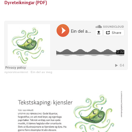
Dyreteikningar (PDF)
nynorsksenteret
·
Ein del av meg