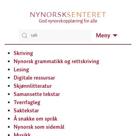
NYNORSK
SENTERET
God nynorskopplæring for alle
Meny
Skriving
Nynorsk grammatikk og rettskriving
Lesing
Digitale ressursar
Skjønnlitteratur
Samansette tekstar
Tverrfagleg
Saktekstar
Å snakke om språk
Nynorsk som sidemål
Musikk