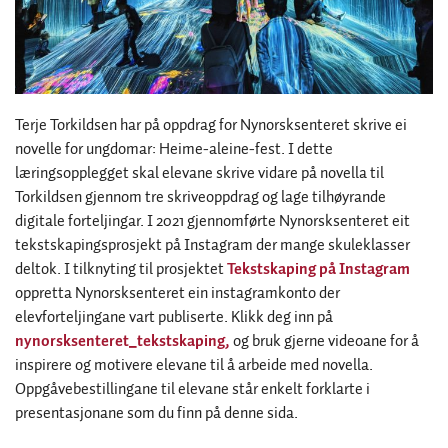
Terje Torkildsen har på oppdrag for Nynorsksenteret skrive ei
novelle for ungdomar: Heime-aleine-fest. I dette
læringsopplegget skal elevane skrive vidare på novella til
Torkildsen gjennom tre skriveoppdrag og lage tilhøyrande
digitale forteljingar. I 2021 gjennomførte Nynorsksenteret eit
tekstskapingsprosjekt på Instagram der mange skuleklasser
deltok. I tilknyting til prosjektet
Tekstskaping på Instagram
oppretta Nynorsksenteret ein instagramkonto der
elevforteljingane vart publiserte. Klikk deg inn på
nynorsksenteret_tekstskaping,
og bruk gjerne videoane for å
inspirere og motivere elevane til å arbeide med novella.
Oppgåvebestillingane til elevane står enkelt forklarte i
presentasjonane som du finn på denne sida.