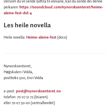
Dersom du vil sende lydfila til elevane, kan du sende dei denne
peikaren:
https://soundcloud.com/nynorsksenteret/heime-
aleine-fest-del-4
Les heile novella
Heile novella:
Heime-aleine-fest
(docx)
Nynorsksenteret,
Høgskulen i Volda,
postboks 500, 6101 Volda
e-post:
post@nynorsksenteret.no
telefon: 70 07 51 72 (leiaren)
eller 70 07 50 00 (sentralbordet)