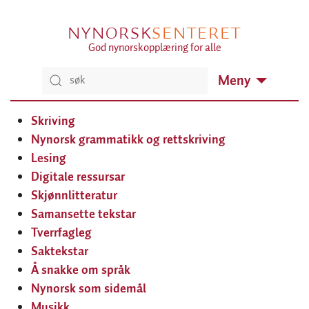
NYNORSK
SENTERET
God nynorskopplæring for alle
Meny
Skriving
Nynorsk grammatikk og rettskriving
Lesing
Digitale ressursar
Skjønnlitteratur
Samansette tekstar
Tverrfagleg
Saktekstar
Å snakke om språk
Nynorsk som sidemål
Musikk